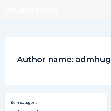
Ir
para
o
conteúdo
Author name: admhug
Sem categoria